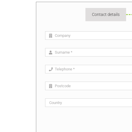
Contact details
Current
step: