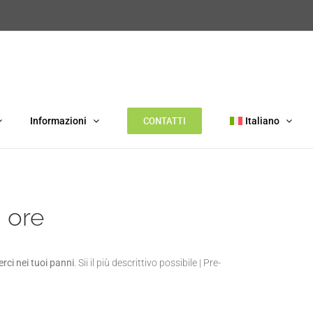
CONTATTI
Informazioni
Italiano
 ore
ci nei tuoi panni
. Sii il più descrittivo possibile | Pre-