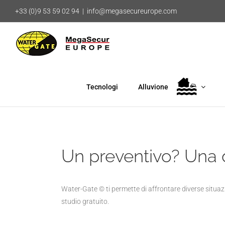
Salta
+33 (0)9 53 59 02 94
|
info@megasecureurope.com
al
contenuto
Tecnologi
Alluvione
Un preventivo? Una 
Water-Gate © ti permette di affrontare diverse situazi
studio gratuito.