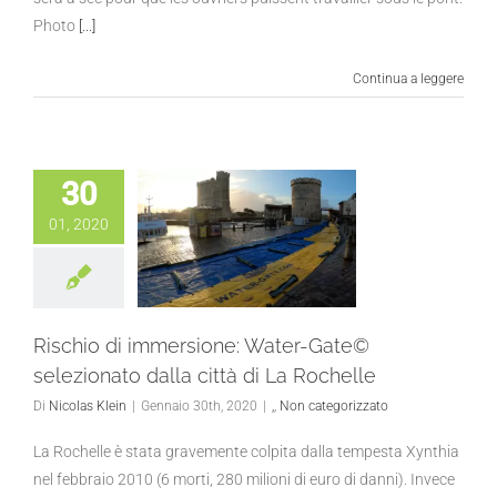
Photo
[...]
Continua a leggere
30
01, 2020
Rischio di immersione: Water-Gate©
selezionato dalla città di La Rochelle
Di
Nicolas Klein
|
Gennaio 30th, 2020
|
,
,
Non categorizzato
La Rochelle è stata gravemente colpita dalla tempesta Xynthia
nel febbraio 2010 (6 morti, 280 milioni di euro di danni). Invece