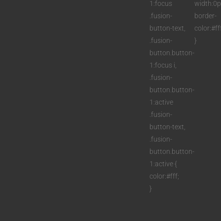
1:focus
width:0p
.fusion-
border-
button-text,
color:#ff
.fusion-
}
button.button-
1:focus i,
.fusion-
button.button-
1:active
.fusion-
button-text,
.fusion-
button.button-
1:active {
color:#fff;
}