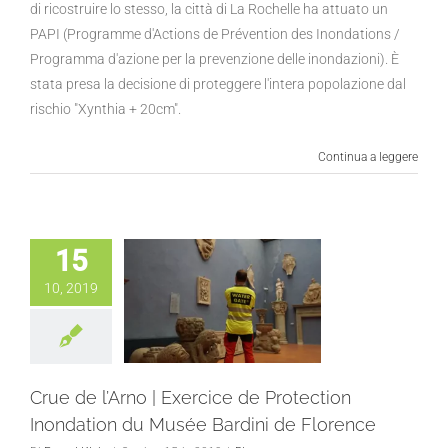
di ricostruire lo stesso, la città di La Rochelle ha attuato un
PAPI (Programme d'Actions de Prévention des Inondations /
Programma d'azione per la prevenzione delle inondazioni). È
stata presa la decisione di proteggere l'intera popolazione dal
rischio "Xynthia + 20cm".
Continua a leggere
15
10, 2019
Crue de l’Arno | Exercice de Protection
Inondation du Musée Bardini de Florence