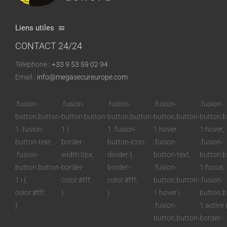
Liens utiles
CONTACT 24/24
Qualità e certificazione
Téléphone :
+33 9 53 59 02 94
Come funziona?
Email :
info@megasecureurope.com
Guida e FAQ
.fusion-
.fusion-
.fusion-
.fusion-
.fusion-
Il Blog
button.button-
button.button-
button.button-
button.button-
button.b
1 .fusion-
1 {
1 .fusion-
1:hover
1:hover,
button-text,
border-
button-icon-
.fusion-
.fusion-
.fusion-
width:0px;
divider {
button-text,
button.b
button.button-
border-
border-
.fusion-
1:focus,
1 i {
color:#fff;
color:#fff;
button.button-
.fusion-
color:#fff;
}
}
1:hover i,
button.b
}
.fusion-
1:active 
button.button-
border-