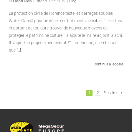
Di
Pascal Klein
|
Ottobre 15th, 2019
|
Blog
La protection civile de Florence teste les barrages souples
Water-Gate© pour protéger ses bâtiments sensibles "Il est très
important de toujours trouver de nouveaux moyens de
protéger le patrimoine culturel", a ajouté le maire adjoint Giachi.
Il s'agit d'un projet expérimental. S'il fonctionne, il semblerait
que
[...]
Continua a leggere
1
2
Prossimo