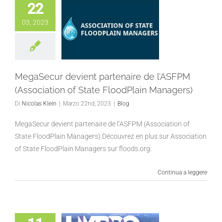
22
03, 2023
MegaSecur devient partenaire de l’ASFPM
(Association of State FloodPlain Managers)
Di
Nicolas Klein
|
Marzo 22nd, 2023
|
Blog
MegaSecur devient partenaire de l’ASFPM (Association of
State FloodPlain Managers) Découvrez en plus sur Association
of State FloodPlain Managers sur floods.org.
Continua a leggere