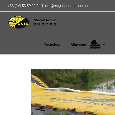
Salta
+33 (0)9 53 59 02 94
|
info@megasecureurope.com
al
contenuto
Tecnologi
Alluvione