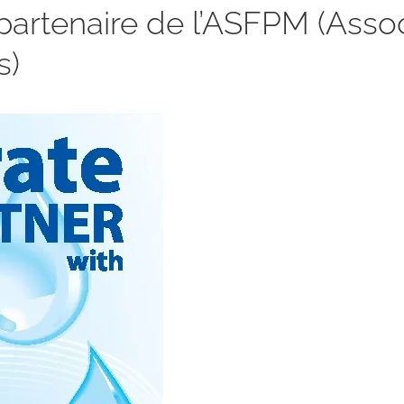
artenaire de l’ASFPM (Associ
s)