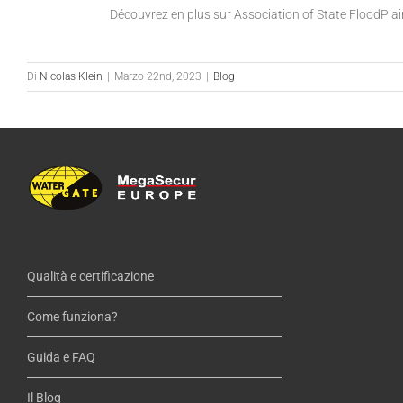
Découvrez en plus sur Association of State FloodPl
Di
Nicolas Klein
|
Marzo 22nd, 2023
|
Blog
Qualità e certificazione
Come funziona?
Guida e FAQ
Il Blog