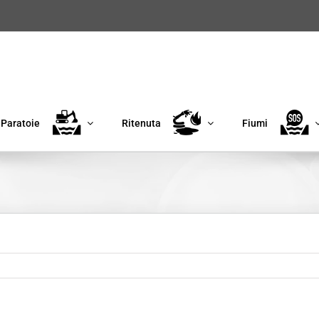
Paratoie
Ritenuta
Fiumi