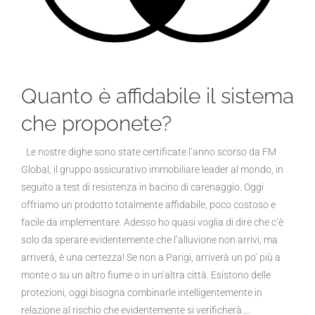
Quanto è affidabile il sistema
che proponete?
Le nostre dighe sono state certificate l’anno scorso da FM
Global, il gruppo assicurativo immobiliare leader al mondo, in
seguito a test di resistenza in bacino di carenaggio. Oggi
offriamo un prodotto totalmente affidabile, poco costoso e
facile da implementare. Adesso ho quasi voglia di dire che c’è
solo da sperare evidentemente che l’alluvione non arrivi, ma
arriverà, è una certezza! Se non a Parigi, arriverà un po’ più a
monte o su un altro fiume o in un’altra città. Esistono delle
protezioni, oggi bisogna combinarle intelligentemente in
relazione al rischio che evidentemente si verificherà….