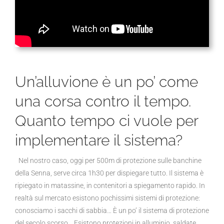
Un’alluvione è un po’ come
una corsa contro il tempo.
Quanto tempo ci vuole per
implementare il sistema?
Nel nostro caso, oggi per 500m di protezione sulle banchine
della Senna, serve circa 1h30 per dispiegare tutto. Il sistema è
ripiegato in matassine, in contenitori a spiegamento rapido. In
realtà sul mercato esistono pochissimi sistemi di protezione:
conosciamo i sacchi di sabbia… È un po’ il sistema di protezione
del secolo scorso… Esistono protezioni in alluminio, saldate