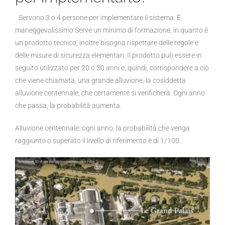
Servono 3 o 4 persone per implementare il sistema. È
maneggevolissimo Serve un minimo di formazione, in quanto è
un prodotto tecnico, inoltre bisogna rispettare delle regole e
delle misure di sicurezza elementari. Il prodotto può essere in
seguito utilizzato per 20 o 30 anni e, quindi, corrispondere a ciò
che viene chiamata, una grande alluvione, la cosiddetta
alluvione centennale, che certamente si verificherà. Ogni anno
che passa, la probabilità aumenta.
Alluvione centennale: ogni anno, la probabilità che venga
raggiunto o superato il livello di riferimento è di 1/100.