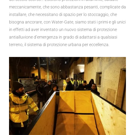
meccanicamente, che sono abbastanza pesanti, complicate da
installare, che necessitano di spazio per lo stoccaggio, che
bisogna ancorare, con Water-Gate, siamo stati i primi e gli unici
in effetti ad aver inventato un nuovo sistema di protezione
antialluvione d’emergenza in grado di adattarsi a qualsiasi
terreno, il sistema di protezione urbana per eccellenza.