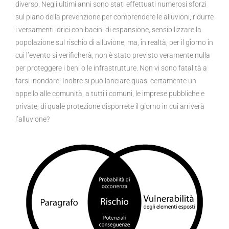
diverso. Negli ultimi anni sono stati effettuati numerosi sforzi
sul piano della prevenzione per comprendere le alluvioni, ridurre
i versamenti idrici con bacini di espansione, sensibilizzare la
popolazione sul rischio di alluvione, ma, in realtà, per il giorno in
cui l’evento si verificherà, non è stato previsto veramente nulla
per proteggere i beni o le infrastrutture. Non vi sono fatalità a
farsi inondare. Inoltre si può lanciare quasi certamente un
appello alle comunità, a tutti i comuni, le imprese pubbliche e
private, di quale protezione disporrete il giorno in cui arriverà
l’alluvione?