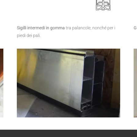
Sigilli intermedi in gomma
tra palancole, nonché per i
G
piedi dei pali.