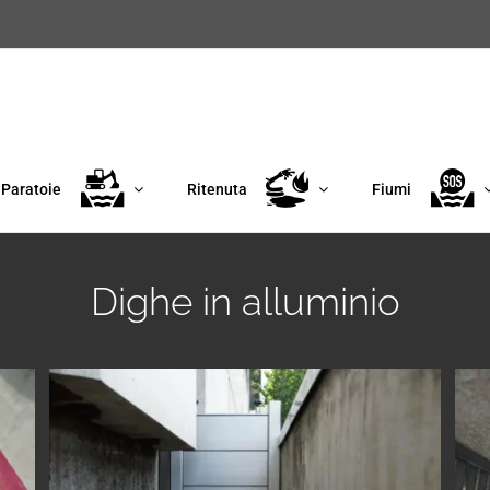
Paratoie
Ritenuta
Fiumi
Dighe in alluminio