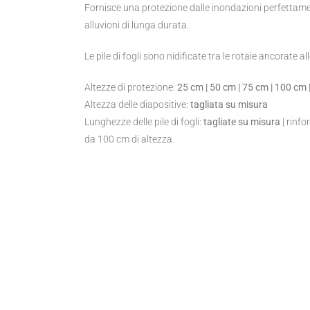
Fornisce una protezione dalle inondazioni perfettam
alluvioni di lunga durata.
Le pile di fogli sono nidificate tra le rotaie ancorate all
Altezze di protezione:
25 cm | 50 cm | 75 cm | 100 cm 
Altezza delle diapositive:
tagliata su misura
Lunghezze delle pile di fogli:
tagliate su misura
| rinfor
da 100 cm di altezza.