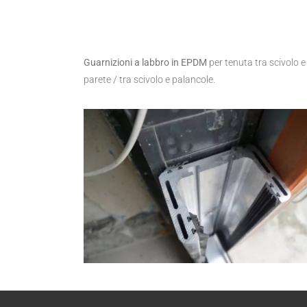
Guarnizioni a labbro in EPDM
per tenuta tra scivolo e
parete / tra scivolo e palancole.