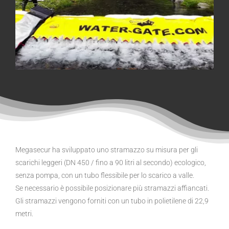
Megasecur ha sviluppato uno stramazzo su misura per gli
scarichi leggeri (DN 450 / fino a 90 litri al secondo) ecologico,
senza pompa, con un tubo flessibile per lo scarico a valle.
Se necessario è possibile posizionare più stramazzi affiancati.
Gli stramazzi vengono forniti con un tubo in polietilene di 22,9
metri.