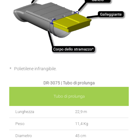
* Polietilene infrangibile.
DR-3075 | Tubo di prolunga
Tubo di prolunga
Lunghezza
22,9 m
Peso
11,4 Kg
Diametro
45 cm