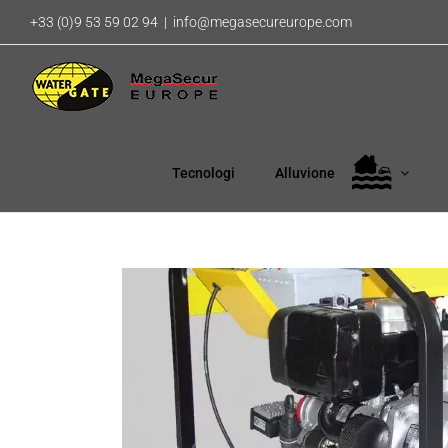
Salta
+33 (0)9 53 59 02 94
|
info@megasecureurope.com
al
contenuto
Tecnologi
Alluvione