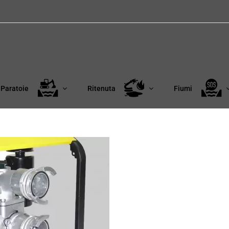
Paratoie
Ritenuta
Fiumi