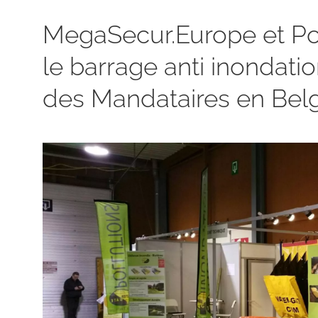
MegaSecur.Europe et Po
le barrage anti inondat
des Mandataires en Belgi