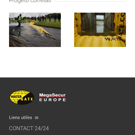
Progetti correlati
Liens utiles
CONTACT 24/24
Qualità e certificazione