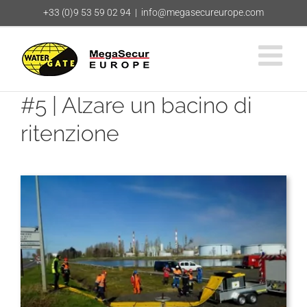
Salta
+33 (0)9 53 59 02 94
|
info@megasecureurope.com
al
contenuto
#5 | Alzare un bacino di
ritenzione