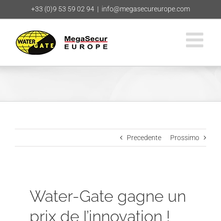
Salta
+33 (0)9 53 59 02 94
|
info@megasecureurope.com
al
contenuto
Precedente
Prossimo
Water-Gate gagne un
prix de l’innovation !